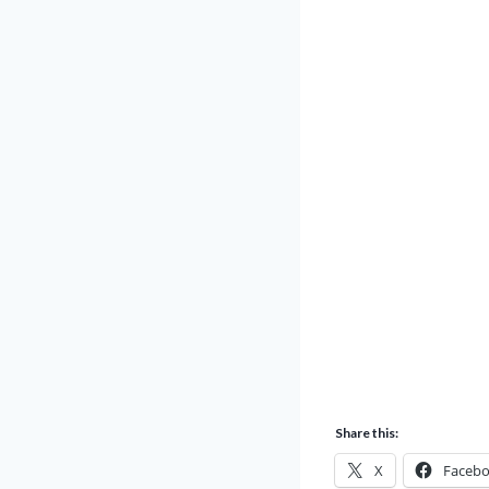
Share this:
X
Faceb