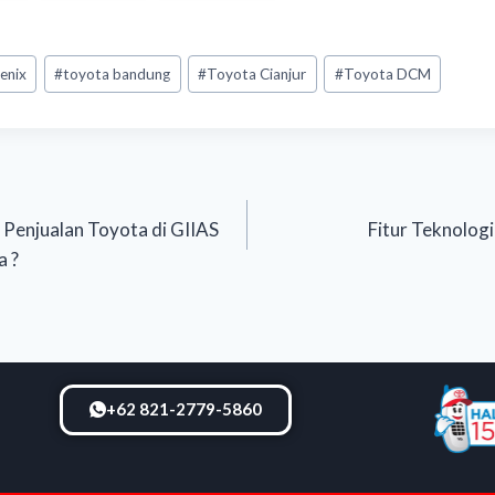
enix
#
toyota bandung
#
Toyota Cianjur
#
Toyota DCM
 Penjualan Toyota di GIIAS
Fitur Teknolog
a ?
+62 821-2779-5860