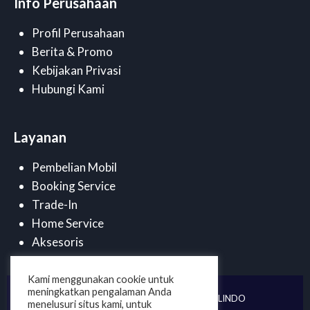
Info Perusahaan
Profil Perusahaan
Berita & Promo
Kebijakan Privasi
Hubungi Kami
Layanan
Pembelian Mobil
Booking Service
Trade-In
Home Service
Aksesoris
Kami menggunakan cookie untuk
meningkatkan pengalaman Anda
©
2025 . PT DUTA CENDANA MOBILINDO
menelusuri situs kami, untuk