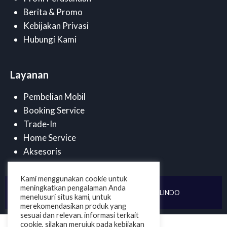
Berita & Promo
Kebijakan Privasi
Hubungi Kami
Layanan
Pembelian Mobil
Booking Service
Trade-In
Home Service
Aksesoris
Kami menggunakan cookie untuk
meningkatkan pengalaman Anda
©
2025 . PT DUTA CENDANA MOBILINDO
menelusuri situs kami, untuk
merekomendasikan produk yang
sesuai dan relevan. informasi terkait
cookie, silakan merujuk pada kebijakan