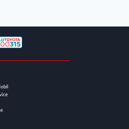
obil
vice
ce