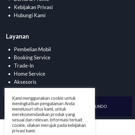
Kebijakan Privasi
Hubungi Kami
Layanan
Pembelian Mobil
Booking Service
Trade-In
Home Service
Aksesoris
Kami menggunakan cookie untuk
meningkatkan pengalaman Anda
©
2025 . PT DUTA CENDANA MOBILINDO
menelusuri situs kami, untuk
merekomendasikan produk yang
sesuai dan relevan. informasi terkait
cookie, silakan merujuk pada kebijakan
privasi kami.
Dapatkan Pomo Terbaru dari Toyota Cianjur Bogor