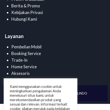
Berita & Promo
Kebijakan Privasi
Hubungi Kami
Layanan
Pembelian Mobil
Booking Service
Trade-In
Home Service
Aksesoris
Kami menggunakan cookie untuk
meningkatkan pengalaman Anda
©
2025 . PT DUTA CENDANA MOBILINDO
menelusuri situs kami, untuk
merekomendasikan produk yang
sesuai dan relevan. informasi terkait
cookie, silakan merujuk pada kebijakan