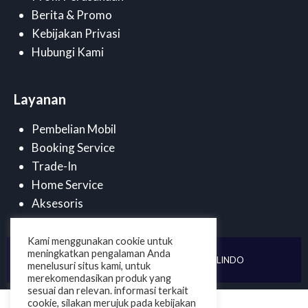
Berita & Promo
Kebijakan Privasi
Hubungi Kami
Layanan
Pembelian Mobil
Booking Service
Trade-In
Home Service
Aksesoris
Kami menggunakan cookie untuk
meningkatkan pengalaman Anda
©
2025 . PT DUTA CENDANA MOBILINDO
menelusuri situs kami, untuk
merekomendasikan produk yang
sesuai dan relevan. informasi terkait
cookie, silakan merujuk pada kebijakan