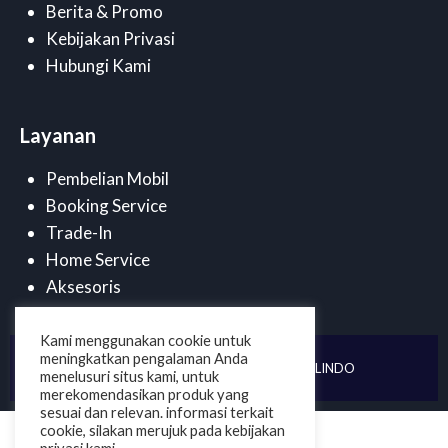
Berita & Promo
Kebijakan Privasi
Hubungi Kami
Layanan
Pembelian Mobil
Booking Service
Trade-In
Home Service
Aksesoris
Kami menggunakan cookie untuk
meningkatkan pengalaman Anda
©
2025 . PT DUTA CENDANA MOBILINDO
menelusuri situs kami, untuk
merekomendasikan produk yang
sesuai dan relevan. informasi terkait
cookie, silakan merujuk pada kebijakan