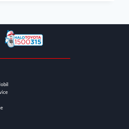
obil
vice
ce