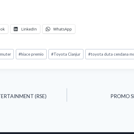
ook
LinkedIn
WhatsApp
mmuter
#
hiace premio
#
Toyota Cianjur
#
toyota duta cendana mo
TERTAINMENT (RSE)
PROMO S