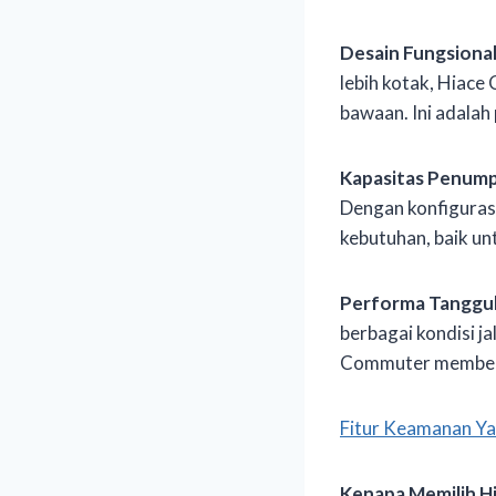
Desain Fungsiona
lebih kotak, Hia
bawaan. Ini adalah 
Kapasitas Penum
Dengan konfigurasi
kebutuhan, baik u
Performa Tanggu
berbagai kondisi j
Commuter memberik
Fitur Keamanan Ya
Kenapa Memilih H