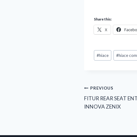
Share this:
X
Faceb
#
hiace
#
hiace co
PREVIOUS
FITUR REAR SEAT EN
INNOVA ZENIX