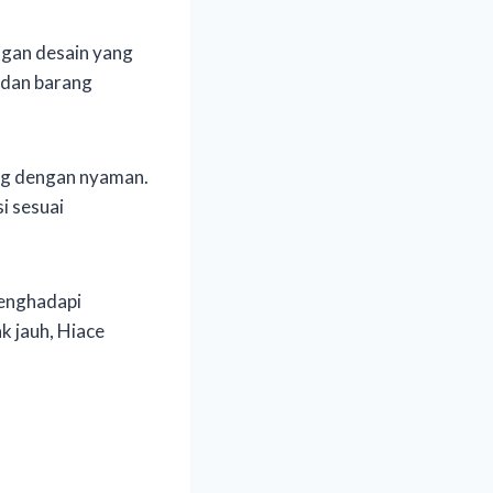
ngan desain yang
 dan barang
g dengan nyaman.
i sesuai
menghadapi
k jauh, Hiace