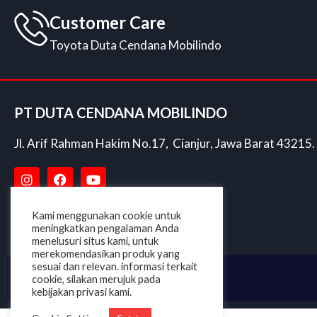
Customer Care
Toyota Duta Cendana Mobilindo
PT DUTA CENDANA MOBILINDO
Jl. Arif Rahman Hakim No.17, Cianjur, Jawa Barat 43215.
Kami menggunakan cookie untuk
meningkatkan pengalaman Anda
menelusuri situs kami, untuk
merekomendasikan produk yang
sesuai dan relevan. informasi terkait
cookie, silakan merujuk pada
kebijakan privasi kami.