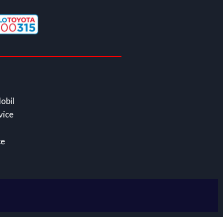
obil
vice
ce