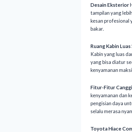
Desain Eksterior
H
tampilan yang lebi
kesan profesional
bakar.
Ruang Kabin Luas
Kabin yang luas d
yang bisa diatur s
kenyamanan maksi
Fitur-Fitur Cangg
kenyamanan dan ke
pengisian daya un
selalu merasa nyam
Toyota Hiace Com